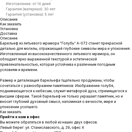
Изготовление: от 14 дней
Гарантия (материал): 30 лет
Гарантия (установка): 5 лет
Описание
Как заказать
Установка
Доставка
Описание
Барельеф из литьевого мрамора "Голубь" A-072 станет прекрасной
деталью для могилы, отражающей глубокие символы мира и упокоения.
Изготовленный из высококачественного литьевого мрамора, он
обладает ярко выраженной текстурой и эстетической
привлекательностью, которая устойчива к различным погодным
условиям и времени.
Размер и детализация барельефа тщательно продуманы, чтобы
сочетаться с разнообразием памятников. Изображение голубя,
поднимающегося к небесам, служит метафорой духа, стремящегося к
высшим сферам. Такой барельеф не только украшает памятник, но и
вносит глубокий духовный смысл, напоминая о вечности, мире и
упокоении усопшего.
Как заказать
Прийти к нам в офис
Вы можете обратиться в любой из наших двух офисов.
Левый берег: ул. Станиславского, д. 29, офис 4