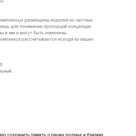
50
омплексы» размещены изделия из частных
 лишь для понимания пропорций концепции
ны в мм и могут быть изменены.
омплекса рассчитывается исходя из ваших
0
льный
но сохранить память о наших родных и близких