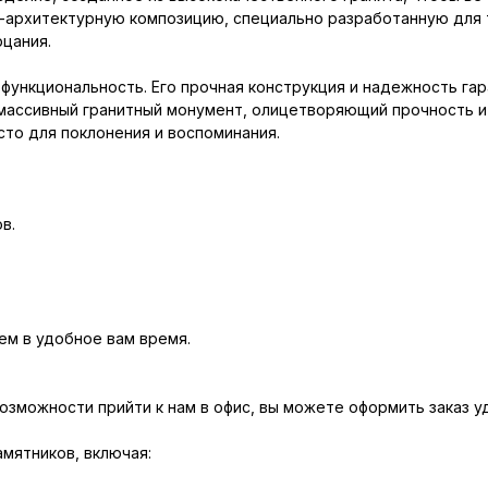
-архитектурную композицию, специально разработанную для т
рцания.
функциональность. Его прочная конструкция и надежность га
 массивный гранитный монумент, олицетворяющий прочность 
то для поклонения и воспоминания.
в.
м в удобное вам время.
возможности прийти к нам в офис, вы можете оформить заказ у
амятников, включая: