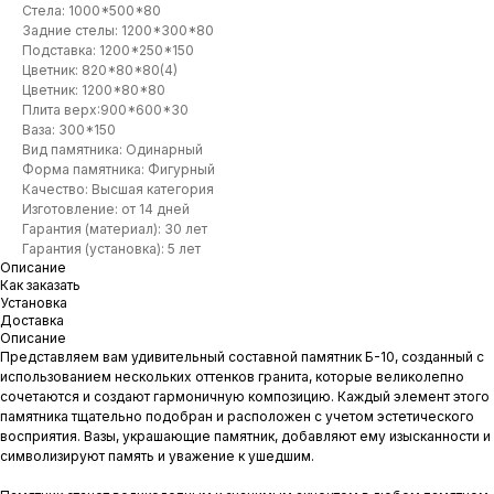
Стела: 1000*500*80
Задние стелы: 1200*300*80
Подставка: 1200*250*150
Цветник: 820*80*80(4)
Цветник: 1200*80*80
Плита верх:900*600*30
Ваза: 300*150
Вид памятника: Одинарный
Форма памятника: Фигурный
Качество: Высшая категория
Изготовление: от 14 дней
Гарантия (материал): 30 лет
Гарантия (установка): 5 лет
Описание
Как заказать
Установка
Доставка
Описание
Представляем вам удивительный составной памятник Б-10, созданный с
использованием нескольких оттенков гранита, которые великолепно
сочетаются и создают гармоничную композицию. Каждый элемент этого
памятника тщательно подобран и расположен с учетом эстетического
восприятия. Вазы, украшающие памятник, добавляют ему изысканности и
символизируют память и уважение к ушедшим.