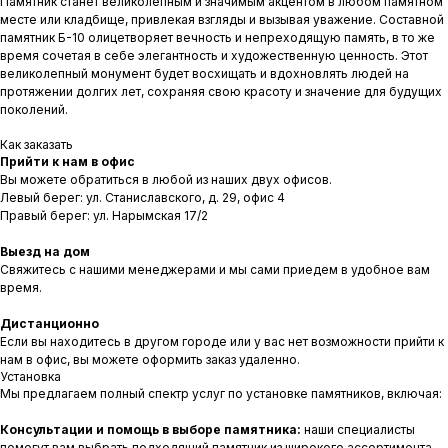
Памятник станет великолепным и значимым акцентом в любом памятном
месте или кладбище, привлекая взгляды и вызывая уважение. Составной
памятник Б-10 олицетворяет вечность и непреходящую память, в то же
время сочетая в себе элегантность и художественную ценность. Этот
великолепный монумент будет восхищать и вдохновлять людей на
протяжении долгих лет, сохраняя свою красоту и значение для будущих
поколений.
Как заказать
Прийти к нам в офис
Вы можете обратиться в любой из наших двух офисов.
Левый берег: ул. Станиславского, д. 29, офис 4
Правый берег: ул. Нарымская 17/2
Выезд на дом
Свяжитесь с нашими менеджерами и мы сами приедем в удобное вам
время.
Дистанционно
Если вы находитесь в другом городе или у вас нет возможности прийти к
нам в офис, вы можете оформить заказ удаленно.
Установка
Мы предлагаем полный спектр услуг по установке памятников, включая:
Консультации и помощь в выборе памятника:
наши специалисты
помогут вам выбрать подходящий памятник из широкого ассортимента,