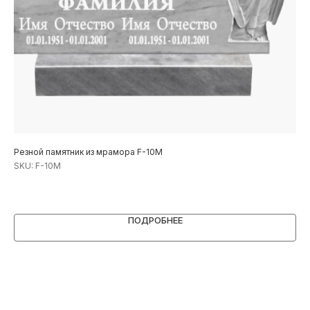
Резной памятник из мрамора F-10М
Рез
SKU:
F-10М
SK
1
ПОДРОБНЕЕ