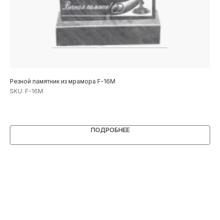
Резной памятник из мрамора F-16М
Рез
SKU:
F-16М
SK
1
ПОДРОБНЕЕ