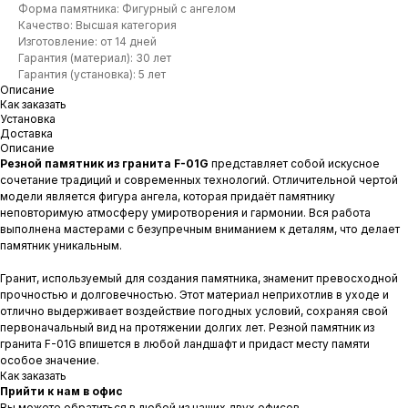
Форма памятника: Фигурный с ангелом
Качество: Высшая категория
Изготовление: от 14 дней
Гарантия (материал): 30 лет
Гарантия (установка): 5 лет
Описание
Как заказать
Установка
Доставка
Описание
Резной памятник из гранита F-01G
представляет собой искусное
сочетание традиций и современных технологий. Отличительной чертой
модели является фигура ангела, которая придаёт памятнику
неповторимую атмосферу умиротворения и гармонии. Вся работа
выполнена мастерами с безупречным вниманием к деталям, что делает
памятник уникальным.
Гранит, используемый для создания памятника, знаменит превосходной
прочностью и долговечностью. Этот материал неприхотлив в уходе и
отлично выдерживает воздействие погодных условий, сохраняя свой
первоначальный вид на протяжении долгих лет. Резной памятник из
гранита F-01G впишется в любой ландшафт и придаст месту памяти
особое значение.
Как заказать
Прийти к нам в офис
Вы можете обратиться в любой из наших двух офисов.