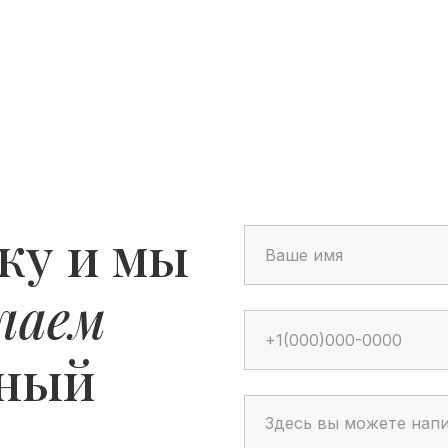
ку и мы
лаем
ьный