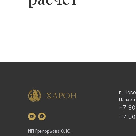
г. Нов
Плахотн
+7 90
+7 90
ИП Григорьева С. Ю.