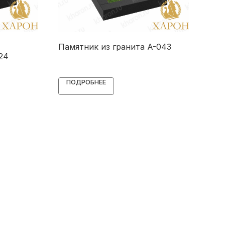
Памятник из гранита A-043
Пам
24
в ф
ПОДРОБНЕЕ
П