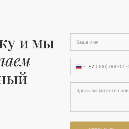
ку и мы
лаем
+7
ьный