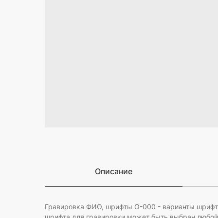
Описание
Гравировка ФИО, шрифты O-000 - варианты шрифто
шрифта для гравировки может быть выбран любой 