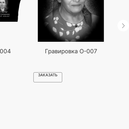
-004
Гравировка O-007
З
ЗАКАЗАТЬ
З